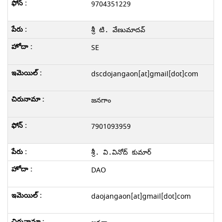
9704351229
శ్రీ టి. వేణుమాదవ్
SE
dscdojangaon[at]gmail[dot]com
జనగాం
7901093959
శ్రీ. వి.వినోద్ కుమార్
DAO
daojangaon[at]gmail[dot]com