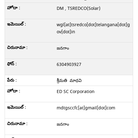
DM , TSREDCO(Solar)
wgl[at]tsredco[dot]telangana[dot]g
ov[dot]in
జనగాం
6304903927
శ్రీమతి మాధవి
ED SC Corporation
mdtgsccfc[at]gmail[dot]com
జనగాం