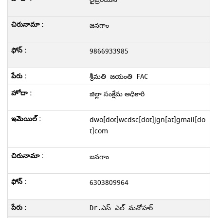
జనగాం
9866933985
శ్రీమతి జయంతి FAC
జిల్లా సంక్షేమ అధికారి
dwo[dot]wcdsc[dot]jgn[at]gmail[do
t]com
జనగాం
6303809964
Dr.ఎస్ ఎల్ మనోహర్