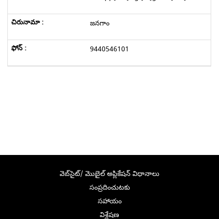
జనగాం
9440546101
వెబ్‌సైట్/ మొబైల్ అప్లికేషన్ విధానాలు
సంప్రదించుటకు
సహాయం
విశ్లేషణ