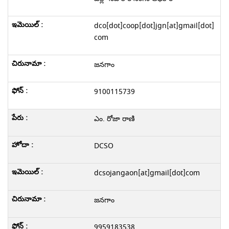
dco[dot]coop[dot]jgn[at]gmail[dot]
com
జనగాం
9100115739
ఎం. రోజా రాణి
DCSO
dcsojangaon[at]gmail[dot]com
జనగాం
9959183538