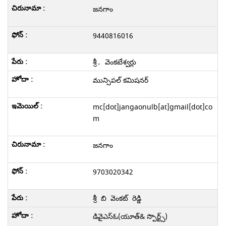
జనగాం
9440816016
శ్రీ. వెంకటేశ్వర్లు
మున్సిపల్ కమిషనర్
mc[dot]jangaonulb[at]gmail[dot]co
m
జనగాం
9703020342
శ్రీ బి వెంకట్ రెడ్డి
డివైఎస్ఓ(యూత్& స్పొర్ట్స్)