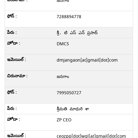
జనగాం
7288894778
శ్రీ. టి ఎస్ ఎన్ ప్రసాద్
DMCS
dmjangaon[at]gmail[dot]com
జనగాం
7995050727
శ్రీమతి మాధురి శా 
ZP CEO
ceozpp[dot]wgl[at]gmail[dot]com