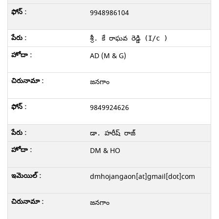
9948986104
శ్రీ. కే రాఘవ రెడ్డి
 (I/c )
AD (M & G)
జనగాం
9849924626
డా. హరీష్ రాజ్
DM & HO
dmhojangaon[at]gmail[dot]com
జనగాం