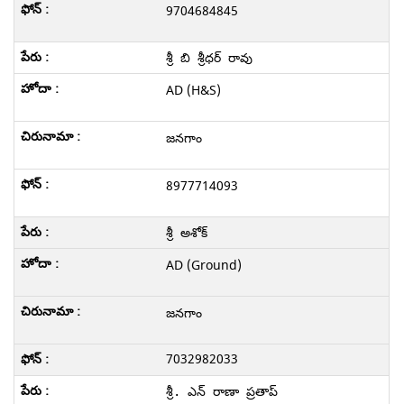
9704684845
శ్రీ బి శ్రీధర్ రావు
AD (H&S)
జనగాం
8977714093
శ్రీ అశోక్
AD (Ground)
జనగాం
7032982033
శ్రీ. ఎన్ రాణా ప్రతాప్