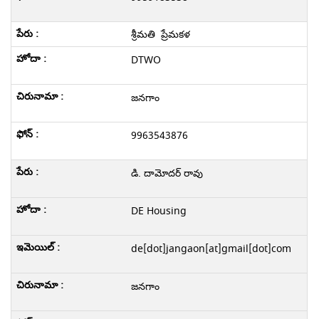
శ్రీమతి ప్రేమకళ
DTWO
జనగాం
9963543876
డి. దామోదర్ రావు
DE Housing
de[dot]jangaon[at]gmail[dot]com
జనగాం