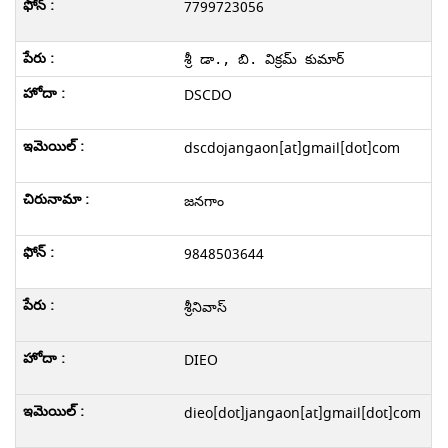
7799723056
శ్రీ డా., బి. విక్రమ్ కుమార్
DSCDO
dscdojangaon[at]gmail[dot]com
జనగాం
9848503644
శ్రీనివాస్
DIEO
dieo[dot]jangaon[at]gmail[dot]com