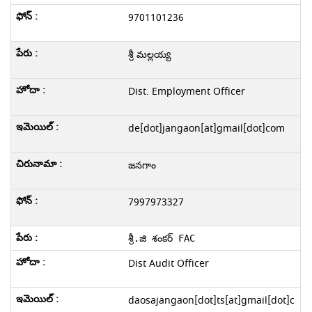
9701101236
శ్రీ మల్లయ్య
Dist. Employment Officer
de[dot]jangaon[at]gmail[dot]com
జనగాం
7997973327
శ్రీ.జి శంకర్ FAC
Dist Audit Officer
daosajangaon[dot]ts[at]gmail[dot]c