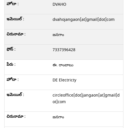
DVAHO
dvahojangaon[at]gmail[dot]com
జనగాం
7337396428
ఈ. రాంబాబు
DE Electricty
circleoffice[dot]jangaon[at]gmail[d
ot]com
జనగాం