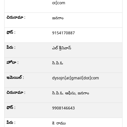
ot]com
జనగాం
9154170887
ఎల్ శ్రీనివాస్
సి.పి.ఓ
dysojn[at]gmail[dot]com
సి.పి.ఓ. ఆఫీసు, జనగాం
9908146643
కె. రాము