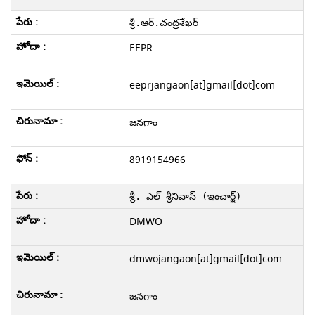
శ్రీ.ఆర్.చంద్రశేఖర్
EEPR
eeprjangaon[at]gmail[dot]com
జనగాం
8919154966
శ్రీ. ఎల్ శ్రీనివాస్ 
(ఇంచార్జ్)
DMWO
dmwojangaon[at]gmail[dot]com
జనగాం