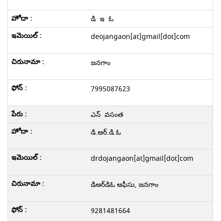
డి ఇ ఓ
deojangaon[at]gmail[dot]com
జనగాం
7995087623
ఎన్ వసంత
డి.ఆర్.డి.ఓ
drdojangaon[at]gmail[dot]com
డి‌ఆర్‌డి‌ఓ ఆఫీసు, జనగాం
9281481664