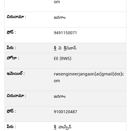
om
జనగాం
9491150071
శ్రీ వి శ్రీనివాస్
EE (RWS)
rwsengineerjangaon[at]gmail[dot]c
om
జనగాం
9100120487
శ్రీ హుస్సేన్