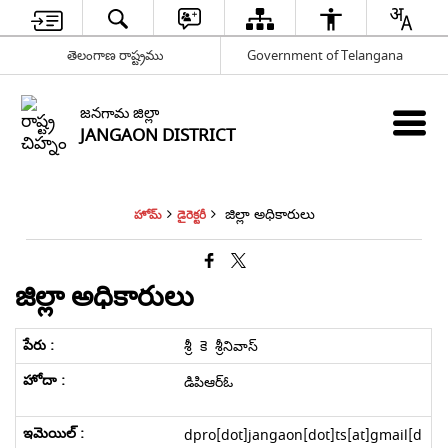
తెలంగాణ రాష్ట్రము
Government of Telangana
జనగామ జిల్లా
JANGAON DISTRICT
జిల్లా అధికారులు
హోమ్
డైరెక్టరీ
జిల్లా అధికారులు
శ్రీ కె శ్రీనివాస్
డి‌పి‌ఆర్‌ఓ
dpro[dot]jangaon[dot]ts[at]gmail[d