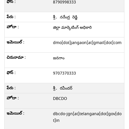
8790998333
శ్రీ. నరేంద్ర రెడ్డి
జిల్లా మార్కెటింగ్ అధికారి
dmo[dot]jangaon[at]gmail[dot]com
జనగాం
9707370333
శ్రీ. రవీందర్
DBCDO
dbcdo-jgn[at]telangana[dot]gov[do
t]in