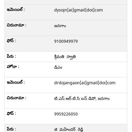
dysojn[at]gmail[dot]com
జనగాం
9100949979
శ్రీమతి స్వాతి
డి‌ఎం
drdojangaon[at]gmail[dot]com
టి.ఎస్.ఆర్.టి.సి బస్ డిపో, జనగాం
9959226050
జి మహేందర్ రెడ్డి