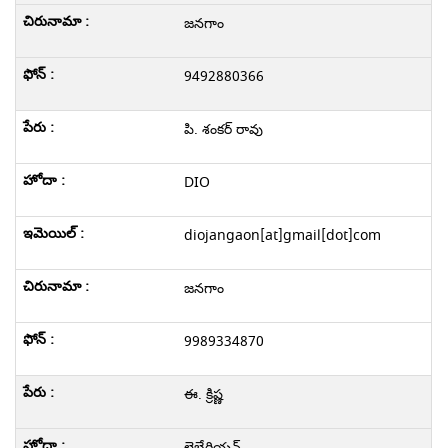
జనగాం
9492880366
పి. శంకర్ రావు
DIO
diojangaon[at]gmail[dot]com
జనగాం
9989334870
ఈ. క్రిష్ణ
లైబ్రేరియన్