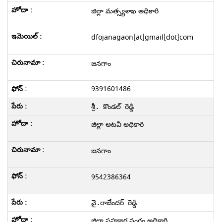
జిల్లా మత్స్యశాఖ అధికారి
dfojanagaon[at]gmail[dot]com
జనగాం
9391601486
శ్రీ. కొండల్ రెడ్డి
జిల్లా అటవీ అధికారి
జనగాం
9542386364
వై.రాజేందర్ రెడ్డి
జిల్లా సహకార సంగం అధికారి