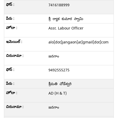
7416188999
శ్రీ ర్యాక కుమార స్వామి
Asst. Labour Officer
alo[dot]jangaon[at]gmail[dot]com
జనగాం
9492555275
శ్రీమతి చోడేశ్వరి
AD (H & T)
జనగాం