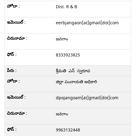
Dist. R & B
eerbjangaon[at]gmail[dot]com
జనగాం
8333923825
శ్రీమతి ఎన్ స్వరూప
జిల్లా పంచాయతి అధికారి
dpojangoam[at]gmail[dot]com
జనగాం
9963132448