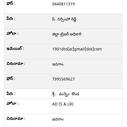
9440811319
పి. నర్సింహా రెడ్డి
జిల్లా ట్రెజరీ అధికారి
1901dto[at]gmail[dot]com
జనగాం
7995569627
శ్రీ. మన్నెం కొండ
AD (S & LR)
జనగాం