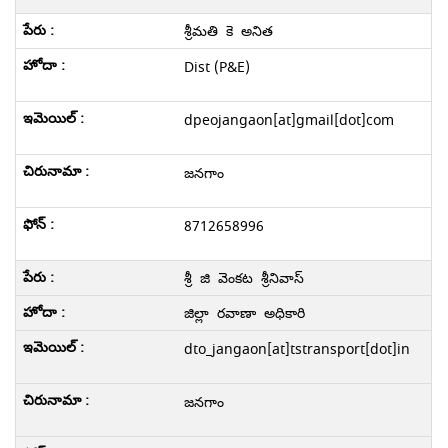
శ్రీమతి కె అనిత
Dist (P&E)
dpeojangaon[at]gmail[dot]com
జనగాం
8712658996
శ్రీ జి వెంకట శ్రీనివాస్
జిల్లా రవాణా అధికారి
dto_jangaon[at]tstransport[dot]in
జనగాం