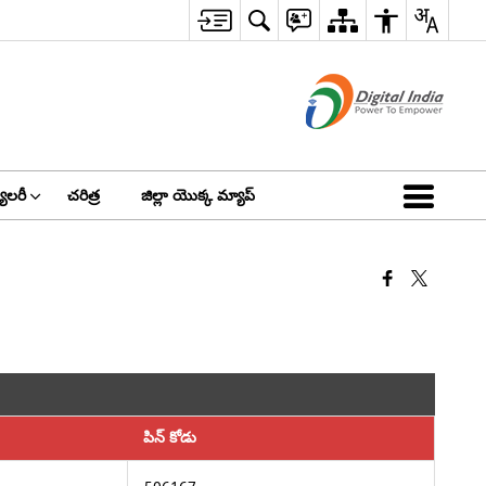
ాలరీ
చరిత్ర
జిల్లా యొక్క మ్యాప్
పిన్ కోడు