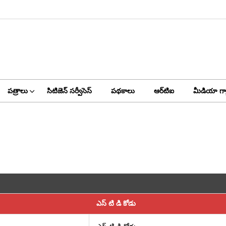
పత్రాలు
సిటిజెన్ సర్వీసెస్
పథకాలు
ఆర్‌టి‌ఐ
మీడియా గ్య
ఎస్ టి డి కోడు