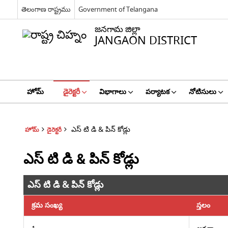
తెలంగాణ రాష్ట్రము
Government of Telangana
జనగామ జిల్లా
JANGAON DISTRICT
హోమ్
డైరెక్టరీ
విభాగాలు
పర్యాటక
నోటిసులు
ఎస్ టి డి & పిన్ కోడ్లు
హోమ్
డైరెక్టరీ
ఎస్ టి డి & పిన్ కోడ్లు
ఎస్ టి డి & పిన్ కోడ్లు
క్రమ సంఖ్య
స్తలం