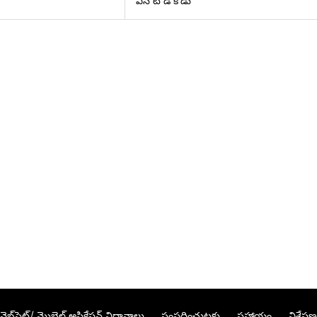
ఎస్ టి డి కోడు
వెబ్‌సైట్/ మొబైల్ అప్లికేషన్ విధానాలు
సంప్రదించుటకు
సహాయం
విశ్లేషణ